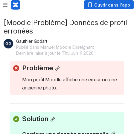
Ouvrir dans l'app
[Moodle|Problème] Données de profil
erronées
Gauthier Godart
Publié dans Manuel Moodle Enseignant
Dernière mise à jour le Thu Jun 11 2026
Problème
Mon profil Moodle affiche une erreur ou une 
ancienne photo.
Solution
Corriger une donnée personnelle